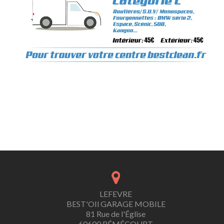
bestoil remecourt,montage de pneu a domicile 60, depannage batterie a domicile clermont, depannage batterie a domicile remecourt, mecanicien à domicile clermont, mecanicien auto a domicile, montage pneu a domicile dijon,nettoyage
phare interieur clermont, nettoyage phare interieur remecourt , mécanicien automobile 60, mécanicien automobile à domicile 60, nettoyage automobile à domicile 60, vente de pneus sur internet, mécanicien automobile a domicile,
mecanicien auto, entreprise de nettoyage clermont, garage automobile clermont,Mécanicien a domicile, clermont, remecourt, Nord-Pas-de-Calais-Picardie, mécanicien auto à domicile, montage de pneu a domicile, entretien voiture,
pneus voiture, vidange moteur, freins, nettoyage automobile à domicile, échappement auto, montage de pneu, révision auto, contrôle technique, Amortisseurs auto, lavage automobile à domicile, Réparations auto à domicile, mécanique
automobile à domicile, courroie de distribution, plaquettes de freins, pneus internet, centre auto, Garagiste à domicile, Dépannage à domicile, mécanicien automobile, pièces automobile, vente de pneus sur internet, réseau de
partenariat, pneus à domicile, montage de pneu à domicile, révision automobile, franchise automobile, contrôle technique, diagnostique automobile, nettoyage automobile à domicile, nettoyage sans eau, moteur, panne, crevaison, ne
démarre pas, problème, témoin allumé, rotules, fuite d’huile, radiateur, rénovation, turbo, bougies, filtres, embrayage, boite de vitesse, roue, jantes, silencieux
LEFEVRE
BEST'OIl GARAGE MOBILE
81 Rue de l'Église
60600 RÉMÉCOURT