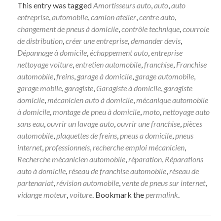
dans
dans
(ouvre
This entry was tagged
Amortisseurs auto
,
auto
,
auto
une
une
dans
nouvelle
nouvelle
une
entreprise
,
automobile
,
camion atelier
,
centre auto
,
fenêtre)
fenêtre)
nouvelle
changement de pneus à domicile
,
contrôle technique
,
courroie
fenêtre)
de distribution
,
créer une entreprise
,
demander devis
,
Dépannage à domicile
,
échappement auto
,
entreprise
nettoyage voiture
,
entretien automobile
,
franchise
,
Franchise
automobile
,
freins
,
garage à domicile
,
garage automobile
,
garage mobile
,
garagiste
,
Garagiste à domicile
,
garagiste
domicile
,
mécanicien auto à domicile
,
mécanique automobile
à domicile
,
montage de pneu à domicile
,
moto
,
nettoyage auto
sans eau
,
ouvrir un lavage auto
,
ouvrir une franchise
,
pièces
automobile
,
plaquettes de freins
,
pneus a domicile
,
pneus
internet
,
professionnels
,
recherche emploi mécanicien
,
Recherche mécanicien automobile
,
réparation
,
Réparations
auto à domicile
,
réseau de franchise automobile
,
réseau de
partenariat
,
révision automobile
,
vente de pneus sur internet
,
vidange moteur
,
voiture
. Bookmark the
permalink
.