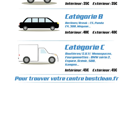
bestoil remecourt,montage de pneu a domicile 60, depannage batterie a domicile clermont, depannage batterie a domicile remecourt, mecanicien à domicile clermont, mecanicien auto a domicile, montage pneu a domicile dijon,nettoyage
phare interieur clermont, nettoyage phare interieur remecourt , mécanicien automobile 60, mécanicien automobile à domicile 60, nettoyage automobile à domicile 60, vente de pneus sur internet, mécanicien automobile a domicile,
mecanicien auto, entreprise de nettoyage clermont, garage automobile clermont,Mécanicien a domicile, clermont, remecourt, Nord-Pas-de-Calais-Picardie, mécanicien auto à domicile, montage de pneu a domicile, entretien voiture,
pneus voiture, vidange moteur, freins, nettoyage automobile à domicile, échappement auto, montage de pneu, révision auto, contrôle technique, Amortisseurs auto, lavage automobile à domicile, Réparations auto à domicile, mécanique
automobile à domicile, courroie de distribution, plaquettes de freins, pneus internet, centre auto, Garagiste à domicile, Dépannage à domicile, mécanicien automobile, pièces automobile, vente de pneus sur internet, réseau de
partenariat, pneus à domicile, montage de pneu à domicile, révision automobile, franchise automobile, contrôle technique, diagnostique automobile, nettoyage automobile à domicile, nettoyage sans eau, moteur, panne, crevaison, ne