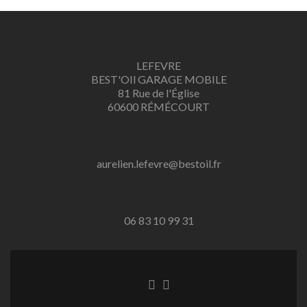
démarre pas, problème, témoin allumé, rotules, fuite d’huile, radiateur, rénovation, turbo, bougies, filtres, embrayage, boite de vitesse, roue, jantes, silencieux
LEFEVRE
BEST'OIl GARAGE MOBILE
81 Rue de l'Église
60600 RÉMÉCOURT
aurelien.lefevre@bestoil.fr
06 83 10 99 31