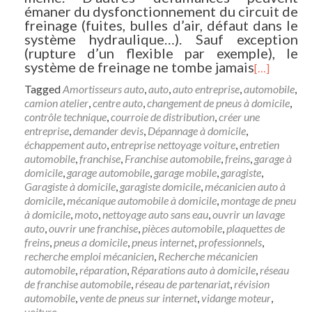
émaner du dysfonctionnement du circuit de
freinage (fuites, bulles d’air, défaut dans le
système hydraulique…). Sauf exception
(rupture d’un flexible par exemple), le
système de freinage ne tombe jamais
[…]
Tagged
Amortisseurs auto
,
auto
,
auto entreprise
,
automobile
,
camion atelier
,
centre auto
,
changement de pneus à domicile
,
contrôle technique
,
courroie de distribution
,
créer une
entreprise
,
demander devis
,
Dépannage à domicile
,
échappement auto
,
entreprise nettoyage voiture
,
entretien
automobile
,
franchise
,
Franchise automobile
,
freins
,
garage à
domicile
,
garage automobile
,
garage mobile
,
garagiste
,
Garagiste à domicile
,
garagiste domicile
,
mécanicien auto à
domicile
,
mécanique automobile à domicile
,
montage de pneu
à domicile
,
moto
,
nettoyage auto sans eau
,
ouvrir un lavage
auto
,
ouvrir une franchise
,
pièces automobile
,
plaquettes de
freins
,
pneus a domicile
,
pneus internet
,
professionnels
,
recherche emploi mécanicien
,
Recherche mécanicien
automobile
,
réparation
,
Réparations auto à domicile
,
réseau
de franchise automobile
,
réseau de partenariat
,
révision
automobile
,
vente de pneus sur internet
,
vidange moteur
,
voiture