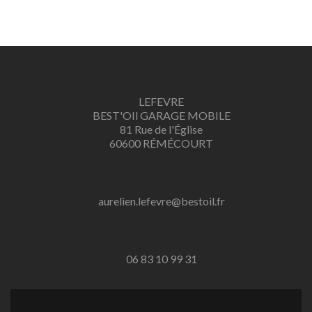
automobile à domicile, courroie de distribution, plaquettes de freins, pneus internet, centre auto, Garagiste à domicile, Dépannage à domicile, mécanicien automobile, pièces automobile, vente de pneus sur internet, réseau de
partenariat, pneus à domicile, montage de pneu à domicile, révision automobile, franchise automobile, contrôle technique, diagnostique automobile, nettoyage automobile à domicile, nettoyage sans eau, moteur, panne, crevaison, ne
démarre pas, problème, témoin allumé, rotules, fuite d’huile, radiateur, rénovation, turbo, bougies, filtres, embrayage, boite de vitesse, roue, jantes, silencieux
LEFEVRE
BEST'OIl GARAGE MOBILE
81 Rue de l'Église
60600 RÉMÉCOURT
aurelien.lefevre@bestoil.fr
06 83 10 99 31