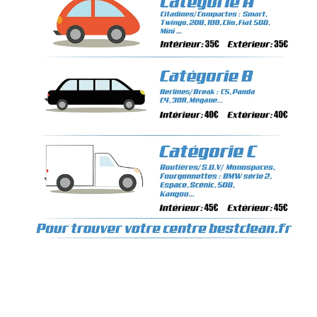
bestoil remecourt,montage de pneu a domicile 60, depannage batterie a domicile clermont, depannage batterie a domicile remecourt, mecanicien à domicile clermont, mecanicien auto a domicile, montage pneu a domicile dijon,nettoyage
phare interieur clermont, nettoyage phare interieur remecourt , mécanicien automobile 60, mécanicien automobile à domicile 60, nettoyage automobile à domicile 60, vente de pneus sur internet, mécanicien automobile a domicile,
mecanicien auto, entreprise de nettoyage clermont, garage automobile clermont,Mécanicien a domicile, clermont, remecourt, Nord-Pas-de-Calais-Picardie, mécanicien auto à domicile, montage de pneu a domicile, entretien voiture,
pneus voiture, vidange moteur, freins, nettoyage automobile à domicile, échappement auto, montage de pneu, révision auto, contrôle technique, Amortisseurs auto, lavage automobile à domicile, Réparations auto à domicile, mécanique