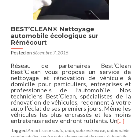
BEST’CLEAN® Nettoyage
automobile écologique sur
Rémécourt
Posted on
décembre 7, 2015
Réseau de partenaires Best’Clean
Best’Clean vous propose un service de
nettoyage et rénovation de véhicule à
domicile pour particuliers, entreprises et
professionnels de l’automobile. Nos
techniciens Best’Clean, spécialistes de la
rénovation de véhicules, redonnent à votre
auto l’éclat de ses premiers jours. Même les
véhicules les plus encrassés et les moins
entretenus redeviendront rutilants. Un
[…]
Tagged
Amortisseurs auto
,
auto
,
auto entreprise
,
automobile
,
camion atelier
,
centre auto
,
changement de pneus à domicile
,