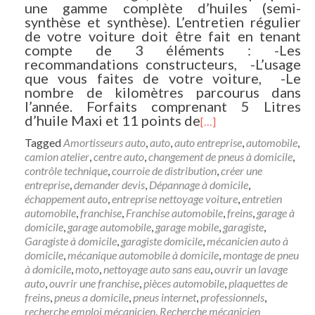
une gamme complète d’huiles (semi-
synthèse et synthèse). L’entretien régulier
de votre voiture doit être fait en tenant
compte de 3 éléments : -Les
recommandations constructeurs, -L’usage
que vous faites de votre voiture, -Le
nombre de kilomètres parcourus dans
l’année. Forfaits comprenant 5 Litres
d’huile Maxi et 11 points de
[…]
Tagged
Amortisseurs auto
,
auto
,
auto entreprise
,
automobile
,
camion atelier
,
centre auto
,
changement de pneus à domicile
,
contrôle technique
,
courroie de distribution
,
créer une
entreprise
,
demander devis
,
Dépannage à domicile
,
échappement auto
,
entreprise nettoyage voiture
,
entretien
automobile
,
franchise
,
Franchise automobile
,
freins
,
garage à
domicile
,
garage automobile
,
garage mobile
,
garagiste
,
Garagiste à domicile
,
garagiste domicile
,
mécanicien auto à
domicile
,
mécanique automobile à domicile
,
montage de pneu
à domicile
,
moto
,
nettoyage auto sans eau
,
ouvrir un lavage
auto
,
ouvrir une franchise
,
pièces automobile
,
plaquettes de
freins
,
pneus a domicile
,
pneus internet
,
professionnels
,
recherche emploi mécanicien
,
Recherche mécanicien