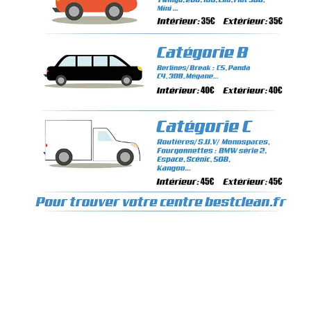
bestoil remecourt,montage de pneu a domicile 60, depannage batterie a domicile clermont, depannage batterie a domicile remecourt, mecanicien à domicile clermont, mecanicien auto a domicile, montage pneu a domicile dijon,nettoyage
phare interieur clermont, nettoyage phare interieur remecourt , mécanicien automobile 60, mécanicien automobile à domicile 60, nettoyage automobile à domicile 60, vente de pneus sur internet, mécanicien automobile a domicile,
mecanicien auto, entreprise de nettoyage clermont, garage automobile clermont,Mécanicien a domicile, clermont, remecourt, Nord-Pas-de-Calais-Picardie, mécanicien auto à domicile, montage de pneu a domicile, entretien voiture,
pneus voiture, vidange moteur, freins, nettoyage automobile à domicile, échappement auto, montage de pneu, révision auto, contrôle technique, Amortisseurs auto, lavage automobile à domicile, Réparations auto à domicile, mécanique
automobile à domicile, courroie de distribution, plaquettes de freins, pneus internet, centre auto, Garagiste à domicile, Dépannage à domicile, mécanicien automobile, pièces automobile, vente de pneus sur internet, réseau de