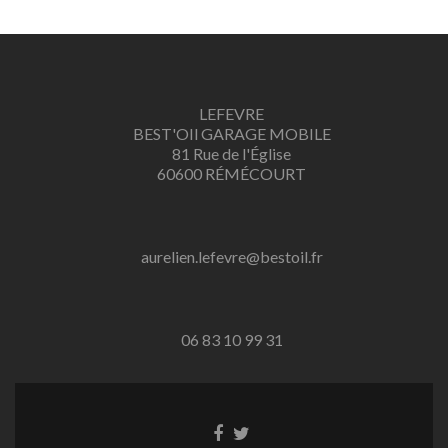
partenariat, pneus à domicile, montage de pneu à domicile, révision automobile, franchise automobile, contrôle technique, diagnostique automobile, nettoyage automobile à domicile, nettoyage sans eau, moteur, panne, crevaison, ne
démarre pas, problème, témoin allumé, rotules, fuite d’huile, radiateur, rénovation, turbo, bougies, filtres, embrayage, boite de vitesse, roue, jantes, silencieux
LEFEVRE
BEST'OIl GARAGE MOBILE
81 Rue de l'Église
60600 RÉMÉCOURT
aurelien.lefevre@bestoil.fr
06 83 10 99 31