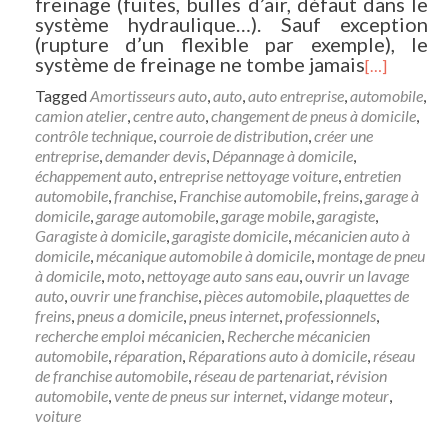
freinage (fuites, bulles d’air, défaut dans le
système hydraulique…). Sauf exception
(rupture d’un flexible par exemple), le
système de freinage ne tombe jamais
[…]
Tagged
Amortisseurs auto
,
auto
,
auto entreprise
,
automobile
,
camion atelier
,
centre auto
,
changement de pneus à domicile
,
contrôle technique
,
courroie de distribution
,
créer une
entreprise
,
demander devis
,
Dépannage à domicile
,
échappement auto
,
entreprise nettoyage voiture
,
entretien
automobile
,
franchise
,
Franchise automobile
,
freins
,
garage à
domicile
,
garage automobile
,
garage mobile
,
garagiste
,
Garagiste à domicile
,
garagiste domicile
,
mécanicien auto à
domicile
,
mécanique automobile à domicile
,
montage de pneu
à domicile
,
moto
,
nettoyage auto sans eau
,
ouvrir un lavage
auto
,
ouvrir une franchise
,
pièces automobile
,
plaquettes de
freins
,
pneus a domicile
,
pneus internet
,
professionnels
,
recherche emploi mécanicien
,
Recherche mécanicien
automobile
,
réparation
,
Réparations auto à domicile
,
réseau
de franchise automobile
,
réseau de partenariat
,
révision
automobile
,
vente de pneus sur internet
,
vidange moteur
,
voiture