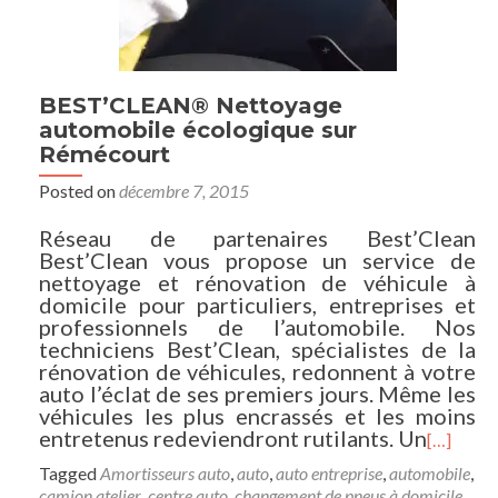
BEST’CLEAN® Nettoyage
automobile écologique sur
Rémécourt
Posted on
décembre 7, 2015
Réseau de partenaires Best’Clean
Best’Clean vous propose un service de
nettoyage et rénovation de véhicule à
domicile pour particuliers, entreprises et
professionnels de l’automobile. Nos
techniciens Best’Clean, spécialistes de la
rénovation de véhicules, redonnent à votre
auto l’éclat de ses premiers jours. Même les
véhicules les plus encrassés et les moins
entretenus redeviendront rutilants. Un
[…]
Tagged
Amortisseurs auto
,
auto
,
auto entreprise
,
automobile
,
camion atelier
,
centre auto
,
changement de pneus à domicile
,