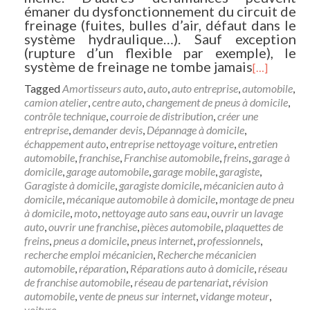
émaner du dysfonctionnement du circuit de
freinage (fuites, bulles d’air, défaut dans le
système hydraulique…). Sauf exception
(rupture d’un flexible par exemple), le
système de freinage ne tombe jamais
[…]
Tagged
Amortisseurs auto
,
auto
,
auto entreprise
,
automobile
,
camion atelier
,
centre auto
,
changement de pneus à domicile
,
contrôle technique
,
courroie de distribution
,
créer une
entreprise
,
demander devis
,
Dépannage à domicile
,
échappement auto
,
entreprise nettoyage voiture
,
entretien
automobile
,
franchise
,
Franchise automobile
,
freins
,
garage à
domicile
,
garage automobile
,
garage mobile
,
garagiste
,
Garagiste à domicile
,
garagiste domicile
,
mécanicien auto à
domicile
,
mécanique automobile à domicile
,
montage de pneu
à domicile
,
moto
,
nettoyage auto sans eau
,
ouvrir un lavage
auto
,
ouvrir une franchise
,
pièces automobile
,
plaquettes de
freins
,
pneus a domicile
,
pneus internet
,
professionnels
,
recherche emploi mécanicien
,
Recherche mécanicien
automobile
,
réparation
,
Réparations auto à domicile
,
réseau
de franchise automobile
,
réseau de partenariat
,
révision
automobile
,
vente de pneus sur internet
,
vidange moteur
,
voiture