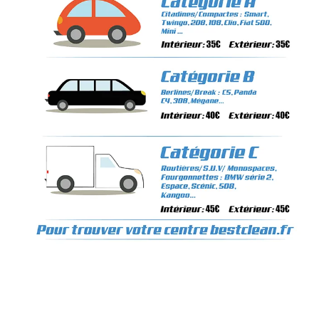
bestoil remecourt,montage de pneu a domicile 60, depannage batterie a domicile clermont, depannage batterie a domicile remecourt, mecanicien à domicile clermont, mecanicien auto a domicile, montage pneu a domicile dijon,nettoyage
phare interieur clermont, nettoyage phare interieur remecourt , mécanicien automobile 60, mécanicien automobile à domicile 60, nettoyage automobile à domicile 60, vente de pneus sur internet, mécanicien automobile a domicile,
mecanicien auto, entreprise de nettoyage clermont, garage automobile clermont,Mécanicien a domicile, clermont, remecourt, Nord-Pas-de-Calais-Picardie, mécanicien auto à domicile, montage de pneu a domicile, entretien voiture,
pneus voiture, vidange moteur, freins, nettoyage automobile à domicile, échappement auto, montage de pneu, révision auto, contrôle technique, Amortisseurs auto, lavage automobile à domicile, Réparations auto à domicile, mécanique