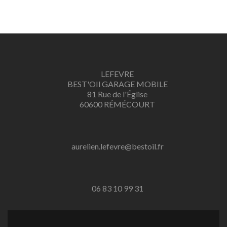
automobile à domicile, courroie de distribution, plaquettes de freins, pneus internet, centre auto, Garagiste à domicile, Dépannage à domicile, mécanicien automobile, pièces automobile, vente de pneus sur internet, réseau de
partenariat, pneus à domicile, montage de pneu à domicile, révision automobile, franchise automobile, contrôle technique, diagnostique automobile, nettoyage automobile à domicile, nettoyage sans eau, moteur, panne, crevaison, ne
démarre pas, problème, témoin allumé, rotules, fuite d’huile, radiateur, rénovation, turbo, bougies, filtres, embrayage, boite de vitesse, roue, jantes, silencieux
LEFEVRE
BEST'OIl GARAGE MOBILE
81 Rue de l'Église
60600 RÉMÉCOURT
aurelien.lefevre@bestoil.fr
06 83 10 99 31